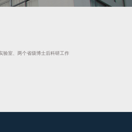
可实验室、两个省级博士后科研工作