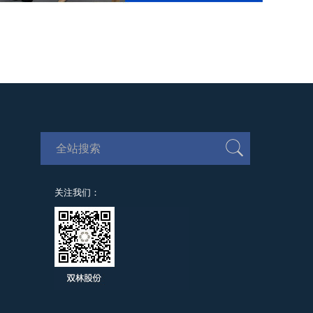
关注我们：