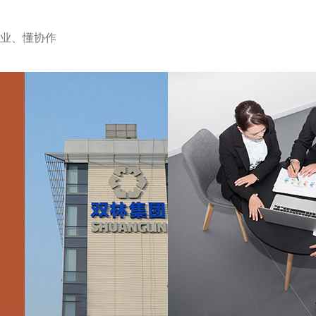
业、懂协作